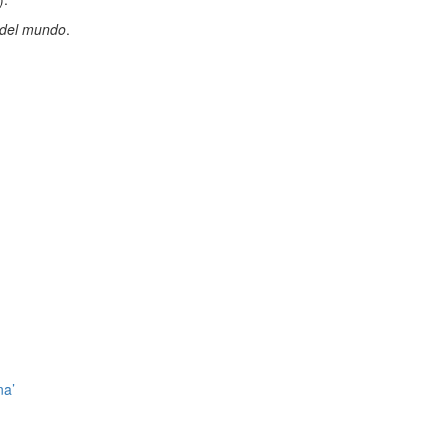
 del mundo
.
na’