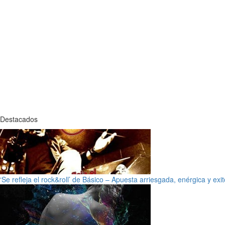
Destacados
‘Se refleja el rock&roll’ de Básico – Apuesta arriesgada, enérgica y exi