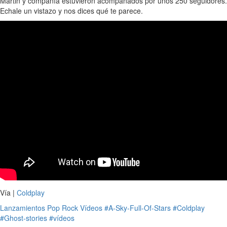
Martin y compañía estuvieron acompañados por unos 250 seguidores.
Echale un vistazo y nos dices qué te parece.
Vía |
Coldplay
Lanzamientos
Pop
Rock
Vídeos
#A-Sky-Full-Of-Stars
#Coldplay
#Ghost-stories
#vídeos