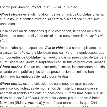
Escrito por: Alarcon Project
19/06/2014
1 minuto
Ghost stories
es el último álbum de los británicos
Coldplay
y ya ha
supuesto un auténtico éxito en su carrera discográfica en tan solo
unos días.
De la colección de canciones que lo componen, la banda de Chris
Martin nos presenta el vídeo oficial de su nuevo sencillo
A sky full of
stars
.
Yo pensaba que después de
Viva la vida
iba a ser complicadísimo
alcanzar tamaño éxito e identidad musical. Pero me equivocaba. Los
componentes de
Coldplay
han vuelto a dar un nuevo giro de tuerca a
su música y han vuelto a sorprender con su nueva propuesta llamada
Ghost stories
. Con un espectro más íntimista, las canciones han ido
calando en el público y los temas presentación del mismo han
dominado las emisoras de radio durante días.
Ghost stories
es una colección de canciones de gran calado
melancólico, rodeadas de momentos de misterio y magia que se
acercan al sonido ambiente en ocasiones. El tema más comercial del
disco es
A sky full of stars
, para cuyo videoclip el grupo viajó hasta
Newtown (Sidney, Australia) y montó una marcha en la que Chris