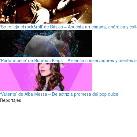
‘Se refleja el rock&roll’ de Básico – Apuesta arriesgada, enérgica y exi
‘Performance’ de Bourbon Kings – Aléjense conservadores y mentes s
‘Valiente’ de Alba Messa – De actriz a promesa del pop dulce
Reportajes