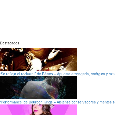
Destacados
‘Se refleja el rock&roll’ de Básico – Apuesta arriesgada, enérgica y exi
‘Performance’ de Bourbon Kings – Aléjense conservadores y mentes s