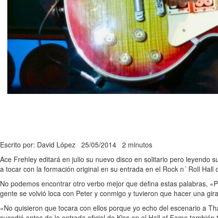
Escrito por: David López
25/05/2014
2 minutos
Ace Frehley editará en julio su nuevo disco en solitario pero leyendo
a tocar con la formación original en su entrada en el Rock n´ Roll Hall
No podemos encontrar otro verbo mejor que defina estas palabras, «
gente se volvió loca con Peter y conmigo y tuvieron que hacer una gir
«No quisieron que tocara con ellos porque yo echo del escenario a Th
sucedió antes de la entrada oficial de Kiss en el Hall of Fame también 