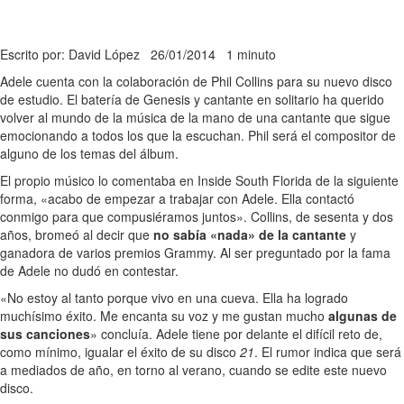
Escrito por: David López
26/01/2014
1 minuto
Adele cuenta con la colaboración de Phil Collins para su nuevo disco
de estudio. El batería de Genesis y cantante en solitario ha querido
volver al mundo de la música de la mano de una cantante que sigue
emocionando a todos los que la escuchan. Phil será el compositor de
alguno de los temas del álbum.
El propio músico lo comentaba en Inside South Florida de la siguiente
forma, «acabo de empezar a trabajar con Adele. Ella contactó
conmigo para que compusiéramos juntos». Collins, de sesenta y dos
años, bromeó al decir que
no sabía «nada» de la cantante
y
ganadora de varios premios Grammy. Al ser preguntado por la fama
de Adele no dudó en contestar.
«No estoy al tanto porque vivo en una cueva. Ella ha logrado
muchísimo éxito. Me encanta su voz y me gustan mucho
algunas de
sus canciones
» concluía. Adele tiene por delante el difícil reto de,
como mínimo, igualar el éxito de su disco
21
. El rumor indica que será
a mediados de año, en torno al verano, cuando se edite este nuevo
disco.