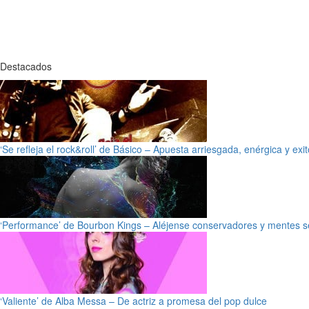
Destacados
‘Se refleja el rock&roll’ de Básico – Apuesta arriesgada, enérgica y exi
‘Performance’ de Bourbon Kings – Aléjense conservadores y mentes s
‘Valiente’ de Alba Messa – De actriz a promesa del pop dulce