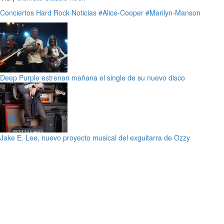
Conciertos
Hard Rock
Noticias
#Alice-Cooper
#Marilyn-Manson
Deep Purple estrenan mañana el single de su nuevo disco
Jake E. Lee, nuevo proyecto musical del exguitarra de Ozzy