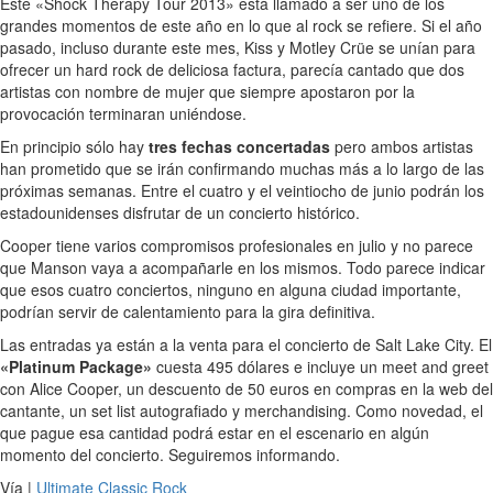
Este «Shock Therapy Tour 2013» está llamado a ser uno de los
grandes momentos de este año en lo que al rock se refiere. Si el año
pasado, incluso durante este mes, Kiss y Motley Crüe se unían para
ofrecer un hard rock de deliciosa factura, parecía cantado que dos
artistas con nombre de mujer que siempre apostaron por la
provocación terminaran uniéndose.
En principio sólo hay
tres fechas concertadas
pero ambos artistas
han prometido que se irán confirmando muchas más a lo largo de las
próximas semanas. Entre el cuatro y el veintiocho de junio podrán los
estadounidenses disfrutar de un concierto histórico.
Cooper tiene varios compromisos profesionales en julio y no parece
que Manson vaya a acompañarle en los mismos. Todo parece indicar
que esos cuatro conciertos, ninguno en alguna ciudad importante,
podrían servir de calentamiento para la gira definitiva.
Las entradas ya están a la venta para el concierto de Salt Lake City. El
«Platinum Package»
cuesta 495 dólares e incluye un meet and greet
con Alice Cooper, un descuento de 50 euros en compras en la web del
cantante, un set list autografiado y merchandising. Como novedad, el
que pague esa cantidad podrá estar en el escenario en algún
momento del concierto. Seguiremos informando.
Vía |
Ultimate Classic Rock