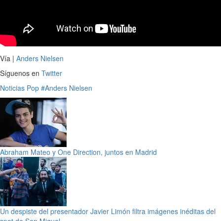
Vía |
Anders Nielsen
Síguenos en
Twitter
Noticias
Pop
#Anders Nielsen
Abraham Mateo y One Direction, juntos en Madrid
Un despiste del presentador Javier Limón filtra imágenes inéditas del
spot de San Miguel