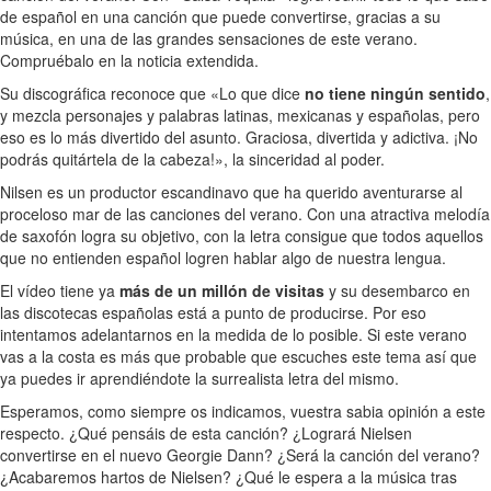
de español en una canción que puede convertirse, gracias a su
música, en una de las grandes sensaciones de este verano.
Compruébalo en la noticia extendida.
Su discográfica reconoce que «Lo que dice
no tiene ningún sentido
,
y mezcla personajes y palabras latinas, mexicanas y españolas, pero
eso es lo más divertido del asunto. Graciosa, divertida y adictiva. ¡No
podrás quitártela de la cabeza!», la sinceridad al poder.
Nilsen es un productor escandinavo que ha querido aventurarse al
proceloso mar de las canciones del verano. Con una atractiva melodía
de saxofón logra su objetivo, con la letra consigue que todos aquellos
que no entienden español logren hablar algo de nuestra lengua.
El vídeo tiene ya
más de un millón de visitas
y su desembarco en
las discotecas españolas está a punto de producirse. Por eso
intentamos adelantarnos en la medida de lo posible. Si este verano
vas a la costa es más que probable que escuches este tema así que
ya puedes ir aprendiéndote la surrealista letra del mismo.
Esperamos, como siempre os indicamos, vuestra sabia opinión a este
respecto. ¿Qué pensáis de esta canción? ¿Logrará Nielsen
convertirse en el nuevo Georgie Dann? ¿Será la canción del verano?
¿Acabaremos hartos de Nielsen? ¿Qué le espera a la música tras