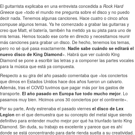
El guitarrista explicaba en una entrevista concedida a
Rock Hard
Greece
que «todo el mundo me pregunta sobre el disco y no puedo
decir nada. Tenemos algunas canciones. Hace cuatro o cinco años
compuse algunos temas. Ya he comenzado a grabar las guitarras y
creo que Matt, el batería, tamibén ha metido ya su pista para uno de
mis temas. Hemos tocado ese corte en directo y necesitamos reunir
más canciones para grabar un disco. De hecho, tenemos los temas,
pero no sé qué pasa exactamente.
Nadie sabe cuándo se editará el
nuevo disco de King Diamond
». Habrá que ver cuándo King
Diamond se pone a escribir las letras y a componer las partes vocales
para la música que está ya compuesta.
Respecto a su gira del año pasado comentaba que «los conciertos
que dimos en Estados Unidos hace dos años fueron un calvario.
Además, tras el COVID tuvimos que pagar más por los gastos de
transporte.
El año pasado en Europa fue todo mucho mejor
. Lo
pasamos muy bien. Hicimos unos 30 conciertos por el continente».
Por su parte, Andy estrenaba el pasado viernes
el disco de Lex
Legion
en el que demuestra que su concepto del metal sigue siendo
definitivo para entender mucho mejor por qué ha triunfado tanto King
Diamond. Sin duda, su trabajo es excelente y parece que es ahí
donde se está concentrando para darle rienda suelta a su creatividad.