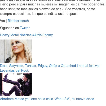
cierto pero si para muchas mujeres mi imagen les da más poder o les
hace sentirse más sexies bienvenido sea». Sed vosotros, como
siempre os decimos, los que opinéis a este respecto.
Vía |
Blabbermouth
Síguenos en
Twitter
Heavy Metal
Noticias
#Arch-Enemy
Doro, Satyricon, Turisas, Edguy, Obús u Orpanhed Land al festival
Leyendas del Rock
Abraham Mateo ya tiene en la calle ‘Who I AM’, su nuevo disco