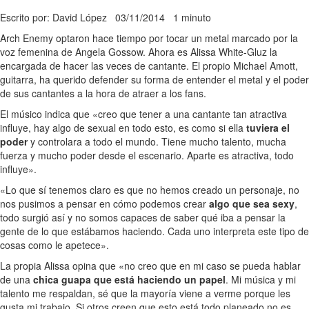
Escrito por: David López
03/11/2014
1 minuto
Arch Enemy optaron hace tiempo por tocar un metal marcado por la
voz femenina de Angela Gossow. Ahora es Alissa White-Gluz la
encargada de hacer las veces de cantante. El propio Michael Amott,
guitarra, ha querido defender su forma de entender el metal y el poder
de sus cantantes a la hora de atraer a los fans.
El músico indica que «creo que tener a una cantante tan atractiva
influye, hay algo de sexual en todo esto, es como si ella
tuviera el
poder
y controlara a todo el mundo. Tiene mucho talento, mucha
fuerza y mucho poder desde el escenario. Aparte es atractiva, todo
influye».
«Lo que sí tenemos claro es que no hemos creado un personaje, no
nos pusimos a pensar en cómo podemos crear
algo que sea sexy
,
todo surgió así y no somos capaces de saber qué iba a pensar la
gente de lo que estábamos haciendo. Cada uno interpreta este tipo de
cosas como le apetece».
La propia Alissa opina que «no creo que en mi caso se pueda hablar
de una
chica guapa que está haciendo un papel
. Mi música y mi
talento me respaldan, sé que la mayoría viene a verme porque les
gusta mi trabajo. Si otros creen que esto está todo planeado no es