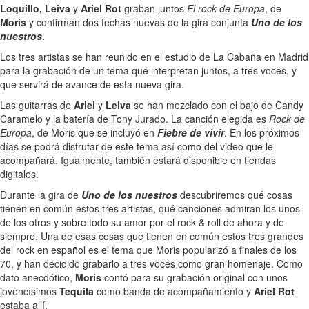
Loquillo, Leiva
y
Ariel Rot
graban juntos
El rock de Europa
, de
Moris
y confirman dos fechas nuevas de la gira conjunta
Uno de los
nuestros
.
Los tres artistas se han reunido en el estudio de La Cabaña en Madrid
para la grabación de un tema que interpretan juntos, a tres voces, y
que servirá de avance de esta nueva gira.
Las guitarras de
Ariel
y
Leiva
se han mezclado con el bajo de Candy
Caramelo y la batería de Tony Jurado. La canción elegida es
Rock de
Europa
, de Moris que se incluyó en
Fiebre de vivir
. En los próximos
días se podrá disfrutar de este tema así como del video que le
acompañará. Igualmente, también estará disponible en tiendas
digitales.
Durante la gira de
Uno de los nuestros
descubriremos qué cosas
tienen en común estos tres artistas, qué canciones admiran los unos
de los otros y sobre todo su amor por el rock & roll de ahora y de
siempre. Una de esas cosas que tienen en común estos tres grandes
del rock en español es el tema que Moris popularizó a finales de los
70, y han decidido grabarlo a tres voces como gran homenaje. Como
dato anecdótico,
Moris
contó para su grabación original con unos
jovencísimos
Tequila
como banda de acompañamiento y
Ariel Rot
estaba allí.