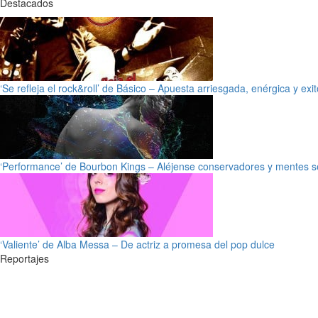
Destacados
‘Se refleja el rock&roll’ de Básico – Apuesta arriesgada, enérgica y exi
‘Performance’ de Bourbon Kings – Aléjense conservadores y mentes s
‘Valiente’ de Alba Messa – De actriz a promesa del pop dulce
Reportajes