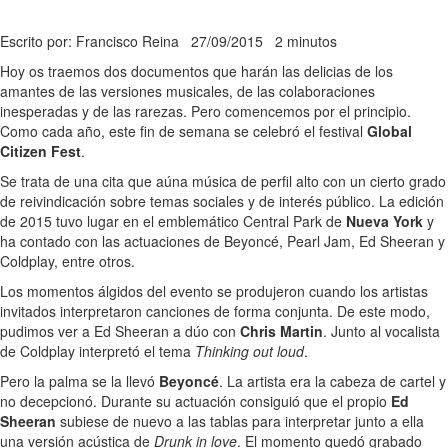
Escrito por: Francisco Reina
27/09/2015
2 minutos
Hoy os traemos dos documentos que harán las delicias de los
amantes de las versiones musicales, de las colaboraciones
inesperadas y de las rarezas. Pero comencemos por el principio.
Como cada año, este fin de semana se celebró el festival
Global
Citizen Fest
.
Se trata de una cita que aúna música de perfil alto con un cierto grado
de reivindicación sobre temas sociales y de interés público. La edición
de 2015 tuvo lugar en el emblemático Central Park de
Nueva York
y
ha contado con las actuaciones de Beyoncé, Pearl Jam, Ed Sheeran y
Coldplay, entre otros.
Los momentos álgidos del evento se produjeron cuando los artistas
invitados interpretaron canciones de forma conjunta. De este modo,
pudimos ver a Ed Sheeran a dúo con
Chris Martin
. Junto al vocalista
de Coldplay interpretó el tema
Thinking out loud
.
Pero la palma se la llevó
Beyoncé
. La artista era la cabeza de cartel y
no decepcionó. Durante su actuación consiguió que el propio
Ed
Sheeran
subiese de nuevo a las tablas para interpretar junto a ella
una versión acústica de
Drunk in love
. El momento quedó grabado