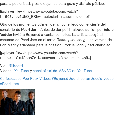
para la posteridad, y os lo dejamos para gozo y disfrute público:
[jwplayer file=»https://www.youtube.com/watch?
t=150&v=pv5UhO_BRhw» autostart=»false» mute=»off»]
Otro de los momentos cúlmen de la noche llegó con el cierre del
concierto de
Pearl Jam
. Antes de dar por finalizado su tiempo,
Eddie
Vedder
invitó a Beyoncé a cantar con ellos. La artista apoyó al
cantante de Pearl Jam en el tema
Redemption song
, una versión de
Bob Marley adaptada para la ocasión. Podéis verlo y escucharlo aquí:
[jwplayer file=»https://www.youtube.com/watch?
t=112&v=X9sIGpnpZeU» autostart=»false» mute=»off»]
Vía |
Billboard
Vídeos |
YouTube
y
canal oficial de MSNBC en YouTube
Curiosidades
Pop
Rock
Vídeos
#Beyoncé
#ed-sheeran
#eddie-vedder
#Pearl-Jam