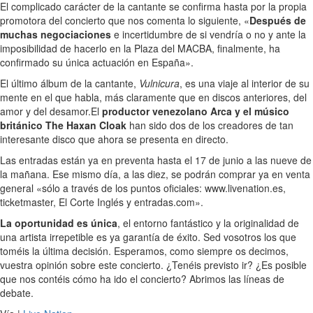
El complicado carácter de la cantante se confirma hasta por la propia
promotora del concierto que nos comenta lo siguiente, «
Después de
muchas negociaciones
e incertidumbre de si vendría o no y ante la
imposibilidad de hacerlo en la Plaza del MACBA, finalmente, ha
confirmado su única actuación en España».
El último álbum de la cantante,
Vulnicura
, es una viaje al interior de su
mente en el que habla, más claramente que en discos anteriores, del
amor y del desamor.El
productor venezolano Arca y el músico
británico The Haxan Cloak
han sido dos de los creadores de tan
interesante disco que ahora se presenta en directo.
Las entradas están ya en preventa hasta el 17 de junio a las nueve de
la mañana. Ese mismo día, a las diez, se podrán comprar ya en venta
general «sólo a través de los puntos oficiales: www.livenation.es,
ticketmaster, El Corte Inglés y entradas.com».
La oportunidad es única
, el entorno fantástico y la originalidad de
una artista irrepetible es ya garantía de éxito. Sed vosotros los que
toméis la última decisión. Esperamos, como siempre os decimos,
vuestra opinión sobre este concierto. ¿Tenéis previsto ir? ¿Es posible
que nos contéis cómo ha ido el concierto? Abrimos las líneas de
debate.