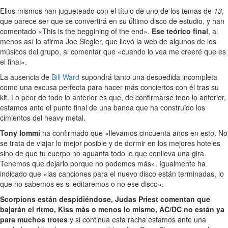
Ellos mismos han jugueteado con el título de uno de los temas de
13
,
que parece ser que se convertirá en su último disco de estudio, y han
comentado «This is the beggining of the end».
Ese teórico final
, al
menos así lo afirma Joe Siegler, que llevó la web de algunos de los
músicos del grupo, al comentar que «cuando lo vea me creeré que es
el final».
La ausencia de
Bill Ward
supondrá tanto una despedida incompleta
como una excusa perfecta para hacer más conciertos con él tras su
kit. Lo peor de todo lo anterior es que, de confirmarse todo lo anterior,
estamos ante el punto final de una banda que ha construido los
cimientos del heavy metal.
Tony Iommi
ha confirmado que «llevamos cincuenta años en esto. No
se trata de viajar lo mejor posible y de dormir en los mejores hoteles
sino de que tu cuerpo no aguanta todo lo que conlleva una gira.
Tenemos que dejarlo porque no podemos más». Igualmente ha
indicado que «las canciones para el nuevo disco están terminadas, lo
que no sabemos es si editaremos o no ese disco».
Scorpions están despidiéndose, Judas Priest comentan que
bajarán el ritmo, Kiss más o menos lo mismo, AC/DC no están ya
para muchos trotes
y si continúa esta racha estamos ante una