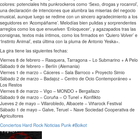
colores: potenciales hits punkrockeros como ‘Sexo, drogas y rocanrol’,
una declaración de intenciones que alumbra las miserias del negocio
musical, aunque luego se redime con un sincero agradecimiento a los
seguidores en ‘Acompáñame’. Melodías bien pulidas y sorprendentes
arreglos como los que envuelven ‘Enloquecer’, y agazapados tras las
consignas, textos más íntimos, como los firmados en ‘Quiero Volver’ e
‘Instinto Animal’, esta última con la pluma de Antonio Yeska».
La gira tiene las siguientes fechas:
Viernes 8 de febrero – Rasquera, Tarragona – Lo Submarino + A Pelo
Sábado 9 de febrero – Berlín (Alemania)
Viernes 1 de marzo – Cáceres – Sala Barroco + Proyecto Simio
Sábado 2 de marzo – Badajoz – Centro de Ocio Contemporáneo +
Los Restos
Viernes 8 de marzo – Vigo – MONDO + Bergallazo
Sábado 9 de marzo – Coruña – O Tunel + Konflikto
Jueves 2 de mayo – Villarobledo, Albacete – Viñarock Festival
Sábado 1 de mayo – Galve, Teruel – Nave Sociedad Cooperativa de
Agricultores
Conciertos
Hard Rock
Noticias
Punk
#Boikot