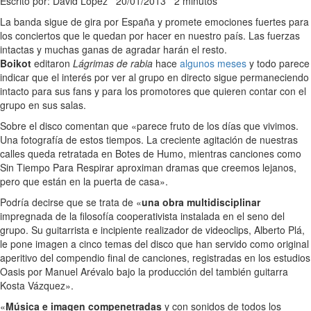
Escrito por: David López
20/01/2013
2 minutos
La banda sigue de gira por España y promete emociones fuertes para
los conciertos que le quedan por hacer en nuestro país. Las fuerzas
intactas y muchas ganas de agradar harán el resto.
Boikot
editaron
Lágrimas de rabia
hace
algunos meses
y todo parece
indicar que el interés por ver al grupo en directo sigue permaneciendo
intacto para sus fans y para los promotores que quieren contar con el
grupo en sus salas.
Sobre el disco comentan que «parece fruto de los días que vivimos.
Una fotografía de estos tiempos. La creciente agitación de nuestras
calles queda retratada en Botes de Humo, mientras canciones como
Sin Tiempo Para Respirar aproximan dramas que creemos lejanos,
pero que están en la puerta de casa».
Podría decirse que se trata de «
una obra multidisciplinar
impregnada de la filosofía cooperativista instalada en el seno del
grupo. Su guitarrista e incipiente realizador de videoclips, Alberto Plá,
le pone imagen a cinco temas del disco que han servido como original
aperitivo del compendio final de canciones, registradas en los estudios
Oasis por Manuel Arévalo bajo la producción del también guitarra
Kosta Vázquez».
«
Música e imagen compenetradas
y con sonidos de todos los