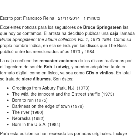
Escrito por: Francisco Reina
21/11/2014
1 minuto
Excelentes noticias para los seguidores de
Bruce Springsteen
las
que hoy os contamos. El artista ha decidido publicar una
caja
llamada
Bruce Springsteen: the album collection Vol. 1, 1973-1984
. Como su
propio nombre indica, en ella se incluyen los discos que The Boss
publicó entre los mencionados años 1973 y 1984.
La caja contiene las
remasterizaciones
de los discos realizadas por
el ingeniero de sonido
Bob Ludwig
, y pueden adquirirse tanto en
formato digital, como en físico, ya sea como
CDs o vinilos
. En total
se trata de
siete álbumes
. Son éstos:
Greetings from Asbury Park, N.J. (1973)
The wild, the innocent and the E street shuffle (1973)
Born to run (1975)
Darkness on the edge of town (1978)
The river (1980)
Nebraska (1982)
Born in the U.S.A. (1984)
Para esta edición se han recreado las portadas originales. Incluye