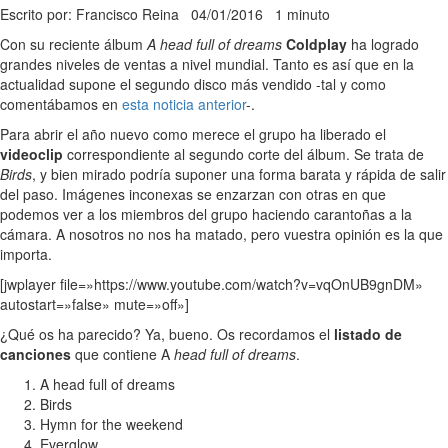
Escrito por: Francisco Reina
04/01/2016
1 minuto
Con su reciente álbum
A head full of dreams
Coldplay
ha logrado
grandes niveles de ventas a nivel mundial. Tanto es así que en la
actualidad supone el segundo disco más vendido -tal y como
comentábamos en
esta noticia anterior
-.
Para abrir el año nuevo como merece el grupo ha liberado el
videoclip
correspondiente al segundo corte del álbum. Se trata de
Birds
, y bien mirado podría suponer una forma barata y rápida de salir
del paso. Imágenes inconexas se enzarzan con otras en que
podemos ver a los miembros del grupo haciendo carantoñas a la
cámara. A nosotros no nos ha matado, pero vuestra opinión es la que
importa.
[jwplayer file=»https://www.youtube.com/watch?v=vqOnUB9gnDM»
autostart=»false» mute=»off»]
¿Qué os ha parecido? Ya, bueno. Os recordamos el
listado de
canciones
que contiene A
head full of dreams
.
A head full of dreams
Birds
Hymn for the weekend
Everglow