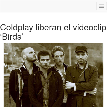
Des
nav
Coldplay liberan el videoclip
‘Birds’