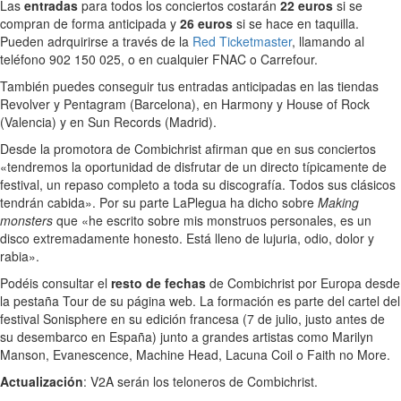
Las
entradas
para todos los conciertos costarán
22 euros
si se
compran de forma anticipada y
26 euros
si se hace en taquilla.
Pueden adrquirirse a través de la
Red Ticketmaster
, llamando al
teléfono 902 150 025, o en cualquier FNAC o Carrefour.
También puedes conseguir tus entradas anticipadas en las tiendas
Revolver y Pentagram (Barcelona), en Harmony y House of Rock
(Valencia) y en Sun Records (Madrid).
Desde la promotora de Combichrist afirman que en sus conciertos
«tendremos la oportunidad de disfrutar de un directo típicamente de
festival, un repaso completo a toda su discografía. Todos sus clásicos
tendrán cabida». Por su parte LaPlegua ha dicho sobre
Making
monsters
que «he escrito sobre mis monstruos personales, es un
disco extremadamente honesto. Está lleno de lujuria, odio, dolor y
rabia».
Podéis consultar el
resto de fechas
de Combichrist por Europa desde
la pestaña Tour de su página web. La formación es parte del cartel del
festival Sonisphere en su edición francesa (7 de julio, justo antes de
su desembarco en España) junto a grandes artistas como Marilyn
Manson, Evanescence, Machine Head, Lacuna Coil o Faith no More.
Actualización
: V2A serán los teloneros de Combichrist.