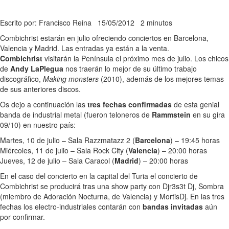
Escrito por: Francisco Reina
15/05/2012
2 minutos
Combichrist estarán en julio ofreciendo conciertos en Barcelona,
Valencia y Madrid. Las entradas ya están a la venta.
Combichrist
visitarán la Península el próximo mes de julio. Los chicos
de
Andy LaPlegua
nos traerán lo mejor de su último trabajo
discográfico,
Making monsters
(2010), además de los mejores temas
de sus anteriores discos.
Os dejo a continuación las
tres fechas confirmadas
de esta genial
banda de industrial metal (fueron teloneros de
Rammstein
en su gira
09/10) en nuestro país:
Martes, 10 de julio – Sala Razzmatazz 2 (
Barcelona
) – 19:45 horas
Miércoles, 11 de julio – Sala Rock City (
Valencia
) – 20:00 horas
Jueves, 12 de julio – Sala Caracol (
Madrid
) – 20:00 horas
En el caso del concierto en la capital del Turia el concierto de
Combichrist se producirá tras una show party con Djr3s3t Dj, Sombra
(miembro de Adoración Nocturna, de Valencia) y MortisDj. En las tres
fechas los electro-industriales contarán con
bandas invitadas
aún
por confirmar.