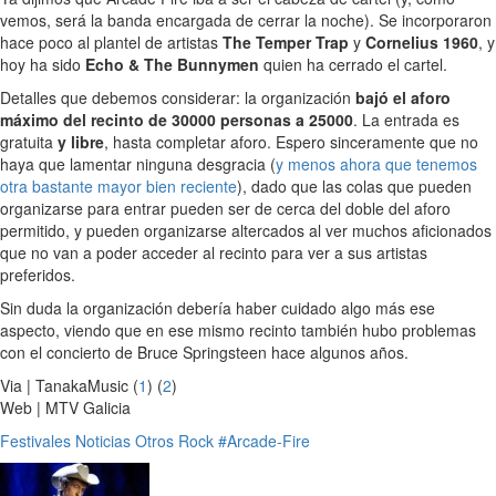
vemos, será la banda encargada de cerrar la noche). Se incorporaron
hace poco al plantel de artistas
The Temper Trap
y
Cornelius 1960
, y
hoy ha sido
Echo & The Bunnymen
quien ha cerrado el cartel.
Detalles que debemos considerar: la organización
bajó el aforo
máximo del recinto de 30000 personas a 25000
. La entrada es
gratuita
y libre
, hasta completar aforo. Espero sinceramente que no
haya que lamentar ninguna desgracia (
y menos ahora que tenemos
otra bastante mayor bien reciente
), dado que las colas que pueden
organizarse para entrar pueden ser de cerca del doble del aforo
permitido, y pueden organizarse altercados al ver muchos aficionados
que no van a poder acceder al recinto para ver a sus artistas
preferidos.
Sin duda la organización debería haber cuidado algo más ese
aspecto, viendo que en ese mismo recinto también hubo problemas
con el concierto de Bruce Springsteen hace algunos años.
Via | TanakaMusic (
1
) (
2
)
Web | MTV Galicia
Festivales
Noticias
Otros
Rock
#Arcade-Fire