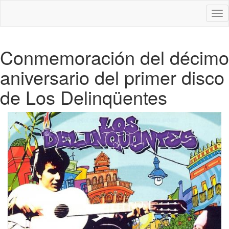
Des
nav
Conmemoración del décimo
aniversario del primer disco
de Los Delinqüentes