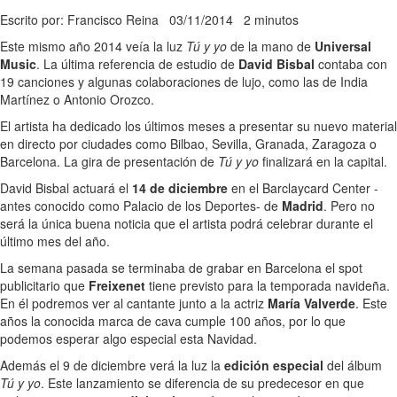
Escrito por: Francisco Reina
03/11/2014
2 minutos
Este mismo año 2014 veía la luz
Tú y yo
de la mano de
Universal
Music
. La última referencia de estudio de
David Bisbal
contaba con
19 canciones y algunas colaboraciones de lujo, como las de India
Martínez o Antonio Orozco.
El artista ha dedicado los últimos meses a presentar su nuevo material
en directo por ciudades como Bilbao, Sevilla, Granada, Zaragoza o
Barcelona. La gira de presentación de
Tú y yo
finalizará en la capital.
David Bisbal actuará el
14 de diciembre
en el Barclaycard Center -
antes conocido como Palacio de los Deportes- de
Madrid
. Pero no
será la única buena noticia que el artista podrá celebrar durante el
último mes del año.
La semana pasada se terminaba de grabar en Barcelona el spot
publicitario que
Freixenet
tiene previsto para la temporada navideña.
En él podremos ver al cantante junto a la actriz
María Valverde
. Este
años la conocida marca de cava cumple 100 años, por lo que
podemos esperar algo especial esta Navidad.
Además el 9 de diciembre verá la luz la
edición especial
del álbum
Tú y yo
. Este lanzamiento se diferencia de su predecesor en que