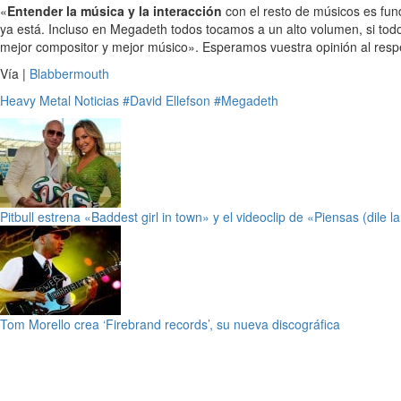
«
Entender la música y la interacción
con el resto de músicos es fu
ya está. Incluso en Megadeth todos tocamos a un alto volumen, si to
mejor compositor y mejor músico». Esperamos vuestra opinión al resp
Vía |
Blabbermouth
Heavy Metal
Noticias
#David Ellefson
#Megadeth
Pitbull estrena «Baddest girl in town» y el videoclip de «Piensas (dile l
Tom Morello crea ‘Firebrand records’, su nueva discográfica