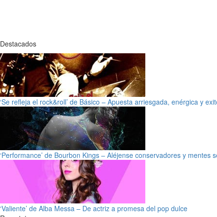
Destacados
‘Se refleja el rock&roll’ de Básico – Apuesta arriesgada, enérgica y exi
‘Performance’ de Bourbon Kings – Aléjense conservadores y mentes s
‘Valiente’ de Alba Messa – De actriz a promesa del pop dulce