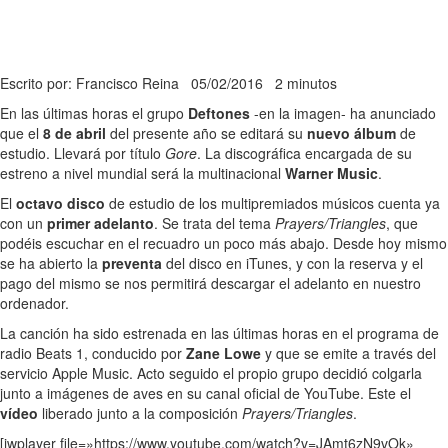
Escrito por: Francisco Reina
05/02/2016
2 minutos
En las últimas horas el grupo
Deftones
-en la imagen- ha anunciado
que el
8 de abril
del presente año se editará su
nuevo álbum
de
estudio. Llevará por título
Gore
. La discográfica encargada de su
estreno a nivel mundial será la multinacional
Warner Music
.
El
octavo disco
de estudio de los multipremiados músicos cuenta ya
con un
primer adelanto
. Se trata del tema
Prayers/Triangles
, que
podéis escuchar en el recuadro un poco más abajo. Desde hoy mismo
se ha abierto la
preventa
del disco en iTunes, y con la reserva y el
pago del mismo se nos permitirá descargar el adelanto en nuestro
ordenador.
La canción ha sido estrenada en las últimas horas en el programa de
radio Beats 1, conducido por
Zane Lowe
y que se emite a través del
servicio Apple Music. Acto seguido el propio grupo decidió colgarla
junto a imágenes de aves en su canal oficial de YouTube. Este el
vídeo
liberado junto a la composición
Prayers/Triangles
.
[jwplayer file=»https://www.youtube.com/watch?v=JAmt6zN9vOk»