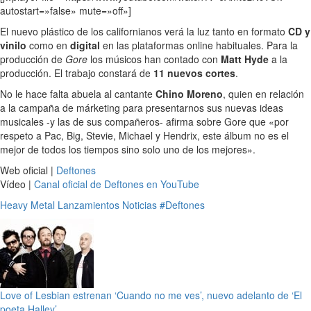
autostart=»false» mute=»off»]
El nuevo plástico de los californianos verá la luz tanto en formato
CD y
vinilo
como en
digital
en las plataformas online habituales. Para la
producción de
Gore
los músicos han contado con
Matt Hyde
a la
producción. El trabajo constará de
11 nuevos cortes
.
No le hace falta abuela al cantante
Chino Moreno
, quien en relación
a la campaña de márketing para presentarnos sus nuevas ideas
musicales -y las de sus compañeros- afirma sobre Gore que «por
respeto a Pac, Big, Stevie, Michael y Hendrix, este álbum no es el
mejor de todos los tiempos sino solo uno de los mejores».
Web oficial |
Deftones
Vídeo |
Canal oficial de Deftones en YouTube
Heavy Metal
Lanzamientos
Noticias
#Deftones
Love of Lesbian estrenan ‘Cuando no me ves’, nuevo adelanto de ‘El
poeta Halley’