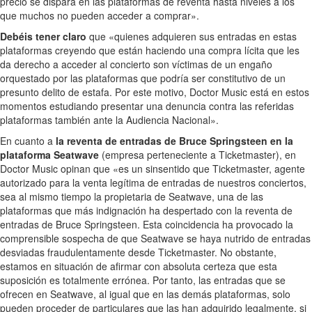
precio se dispara en las plataformas de reventa hasta niveles a los
que muchos no pueden acceder a comprar».
Debéis tener claro
que «quienes adquieren sus entradas en estas
plataformas creyendo que están haciendo una compra lícita que les
da derecho a acceder al concierto son víctimas de un engaño
orquestado por las plataformas que podría ser constitutivo de un
presunto delito de estafa. Por este motivo, Doctor Music está en estos
momentos estudiando presentar una denuncia contra las referidas
plataformas también ante la Audiencia Nacional».
En cuanto a
la reventa de entradas de Bruce Springsteen en la
plataforma Seatwave
(empresa perteneciente a Ticketmaster), en
Doctor Music opinan que «es un sinsentido que Ticketmaster, agente
autorizado para la venta legítima de entradas de nuestros conciertos,
sea al mismo tiempo la propietaria de Seatwave, una de las
plataformas que más indignación ha despertado con la reventa de
entradas de Bruce Springsteen. Esta coincidencia ha provocado la
comprensible sospecha de que Seatwave se haya nutrido de entradas
desviadas fraudulentamente desde Ticketmaster. No obstante,
estamos en situación de afirmar con absoluta certeza que esta
suposición es totalmente errónea. Por tanto, las entradas que se
ofrecen en Seatwave, al igual que en las demás plataformas, solo
pueden proceder de particulares que las han adquirido legalmente, si