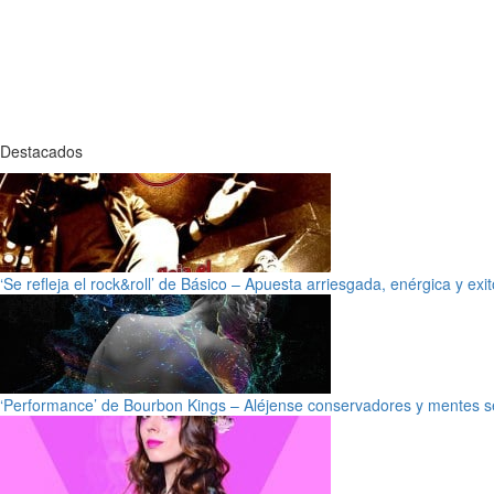
Destacados
‘Se refleja el rock&roll’ de Básico – Apuesta arriesgada, enérgica y exi
‘Performance’ de Bourbon Kings – Aléjense conservadores y mentes s