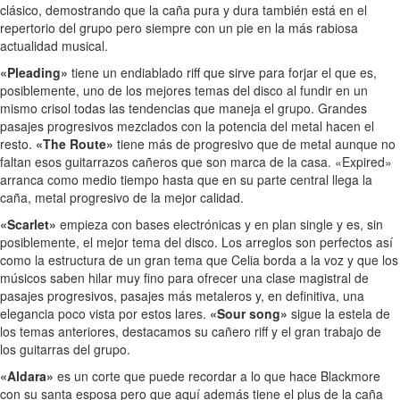
clásico, demostrando que la caña pura y dura también está en el
repertorio del grupo pero siempre con un pie en la más rabiosa
actualidad musical.
«Pleading»
tiene un endiablado riff que sirve para forjar el que es,
posiblemente, uno de los mejores temas del disco al fundir en un
mismo crisol todas las tendencias que maneja el grupo. Grandes
pasajes progresivos mezclados con la potencia del metal hacen el
resto.
«The Route»
tiene más de progresivo que de metal aunque no
faltan esos guitarrazos cañeros que son marca de la casa. «Expired»
arranca como medio tiempo hasta que en su parte central llega la
caña, metal progresivo de la mejor calidad.
«Scarlet»
empieza con bases electrónicas y en plan single y es, sin
posiblemente, el mejor tema del disco. Los arreglos son perfectos así
como la estructura de un gran tema que Celia borda a la voz y que los
músicos saben hilar muy fino para ofrecer una clase magistral de
pasajes progresivos, pasajes más metaleros y, en definitiva, una
elegancia poco vista por estos lares.
«Sour song»
sigue la estela de
los temas anteriores, destacamos su cañero riff y el gran trabajo de
los guitarras del grupo.
«Aldara»
es un corte que puede recordar a lo que hace Blackmore
con su santa esposa pero que aquí además tiene el plus de la caña