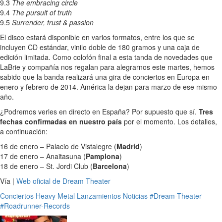
9.3
The embracing circle
9.4
The pursuit of truth
9.5
Surrender, trust & passion
El disco estará disponible en varios formatos, entre los que se
incluyen CD estándar, vinilo doble de 180 gramos y una caja de
edición limitada. Como colofón final a esta tanda de novedades que
LaBrie y compañía nos regalan para alegrarnos este martes, hemos
sabido que la banda realizará una gira de conciertos en Europa en
enero y febrero de 2014. América la dejan para marzo de ese mismo
año.
¿Podremos verles en directo en España? Por supuesto que sí.
Tres
fechas confirmadas en nuestro país
por el momento. Los detalles,
a continuación:
16 de enero – Palacio de Vistalegre (
Madrid
)
17 de enero – Anaitasuna (
Pamplona
)
18 de enero – St. Jordi Club (
Barcelona
)
Vía |
Web oficial de Dream Theater
Conciertos
Heavy Metal
Lanzamientos
Noticias
#Dream-Theater
#Roadrunner-Records