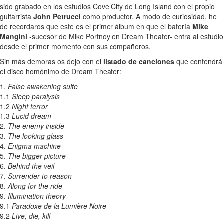
sido grabado en los estudios Cove City de Long Island con el propio
guitarrista
John Petrucci
como productor. A modo de curiosidad, he
de recordaros que este es el primer álbum en que el batería
Mike
Mangini
-sucesor de Mike Portnoy en Dream Theater- entra al estudio
desde el primer momento con sus compañeros.
Sin más demoras os dejo con el
listado de canciones
que contendrá
el disco homónimo de Dream Theater:
1.
False awakening suite
1.1
Sleep paralysis
1.2
Night terror
1.3
Lucid dream
2.
The enemy inside
3.
The looking glass
4.
Enigma machine
5.
The bigger picture
6.
Behind the veil
7.
Surrender to reason
8.
Along for the ride
9.
Illumination theory
9.1
Paradoxe de la Lumière Noire
9.2
Live, die, kill