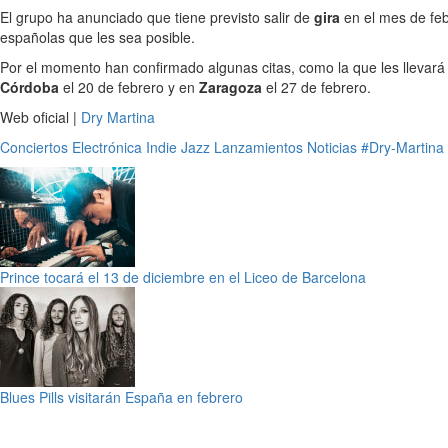
El grupo ha anunciado que tiene previsto salir de
gira
en el mes de feb
españolas que les sea posible.
Por el momento han confirmado algunas citas, como la que les llevar
Córdoba
el 20 de febrero y en
Zaragoza
el 27 de febrero.
Web oficial |
Dry Martina
Conciertos
Electrónica
Indie
Jazz
Lanzamientos
Noticias
#Dry-Martina
Prince tocará el 13 de diciembre en el Liceo de Barcelona
Blues Pills visitarán España en febrero