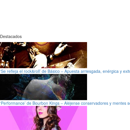
Destacados
‘Se refleja el rock&roll’ de Básico – Apuesta arriesgada, enérgica y exi
‘Performance’ de Bourbon Kings – Aléjense conservadores y mentes s