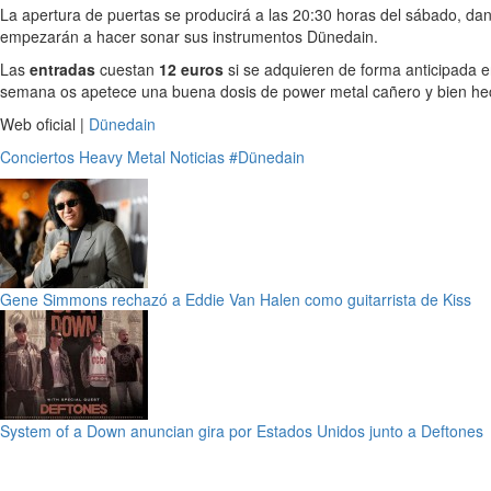
La apertura de puertas se producirá a las 20:30 horas del sábado, dan
empezarán a hacer sonar sus instrumentos Dünedain.
Las
entradas
cuestan
12 euros
si se adquieren de forma anticipada 
semana os apetece una buena dosis de power metal cañero y bien hech
Web oficial |
Dünedain
Conciertos
Heavy Metal
Noticias
#Dünedain
Gene Simmons rechazó a Eddie Van Halen como guitarrista de Kiss
System of a Down anuncian gira por Estados Unidos junto a Deftones