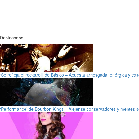
Destacados
‘Se refleja el rock&roll’ de Básico – Apuesta arriesgada, enérgica y exi
‘Performance’ de Bourbon Kings – Aléjense conservadores y mentes s