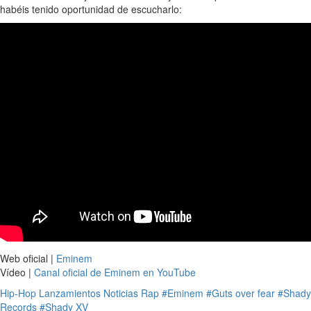
habéis tenido oportunidad de escucharlo:
Web oficial |
Eminem
Vídeo |
Canal oficial de Eminem en YouTube
Hip-Hop
Lanzamientos
Noticias
Rap
#Eminem
#Guts over fear
#Shady
Records
#Shady XV