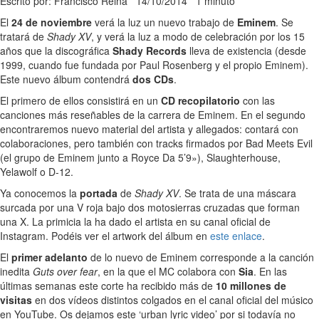
Escrito por: Francisco Reina
14/10/2014
1 minuto
El
24 de noviembre
verá la luz un nuevo trabajo de
Eminem
. Se
tratará de
Shady XV
, y verá la luz a modo de celebración por los 15
años que la discográfica
Shady Records
lleva de existencia (desde
1999, cuando fue fundada por Paul Rosenberg y el propio Eminem).
Este nuevo álbum contendrá
dos CDs
.
El primero de ellos consistirá en un
CD recopilatorio
con las
canciones más reseñables de la carrera de Eminem. En el segundo
encontraremos nuevo material del artista y allegados: contará con
colaboraciones, pero también con tracks firmados por Bad Meets Evil
(el grupo de Eminem junto a Royce Da 5’9»), Slaughterhouse,
Yelawolf o D-12.
Ya conocemos la
portada
de
Shady XV
. Se trata de una máscara
surcada por una V roja bajo dos motosierras cruzadas que forman
una X. La primicia la ha dado el artista en su canal oficial de
Instagram. Podéis ver el artwork del álbum en
este enlace
.
El
primer adelanto
de lo nuevo de Eminem corresponde a la canción
inedita
Guts over fear
, en la que el MC colabora con
Sia
. En las
últimas semanas este corte ha recibido más de
10 millones de
visitas
en dos vídeos distintos colgados en el canal oficial del músico
en YouTube. Os dejamos este ‘urban lyric video’ por si todavía no