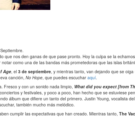
e Septiembre.
do que nos den ganas de que pase pronto. Hoy la culpa se la echamo
 notar como una de las bandas más prometedoras que las islas británi
f Age
, el
3 de septiembre
, y mientras tanto, van dejando que se oi
ueva canción,
No Hope
, que puedes escuchar
aquí
.
a. Fresco y con un sonido nada limpio,
What did you expect [from Th
onciertos y festivales, y poco a poco, han hecho que se estuviese pend
do álbum que difiere un tanto del primero. Justin Young, vocalista d
 escuchar, también mucho más melódico.
ben cumplir las expectativas que han creado. Mientras tanto,
The Va