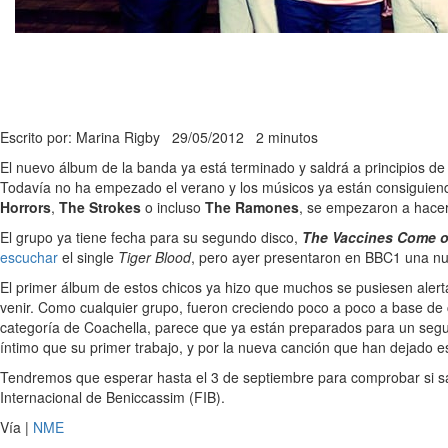
Escrito por: Marina Rigby
29/05/2012
2 minutos
El nuevo álbum de la banda ya está terminado y saldrá a principios d
Todavía no ha empezado el verano y los músicos ya están consiguien
Horrors
,
The Strokes
o incluso
The Ramones
, se empezaron a hacer
El grupo ya tiene fecha para su segundo disco,
The Vaccines Come o
escuchar
el single
Tiger Blood
, pero ayer presentaron en BBC1 una n
El primer álbum de estos chicos ya hizo que muchos se pusiesen alert
venir. Como cualquier grupo, fueron creciendo poco a poco a base de c
categoría de Coachella, parece que ya están preparados para un segun
íntimo que su primer trabajo, y por la nueva canción que han dejado
Tendremos que esperar hasta el 3 de septiembre para comprobar si sa
Internacional de Beniccassim (FIB).
Vía |
NME