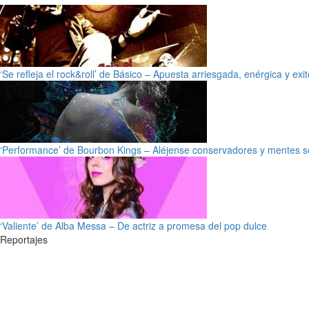
‘Se refleja el rock&roll’ de Básico – Apuesta arriesgada, enérgica y exi
‘Performance’ de Bourbon Kings – Aléjense conservadores y mentes s
‘Valiente’ de Alba Messa – De actriz a promesa del pop dulce
Reportajes