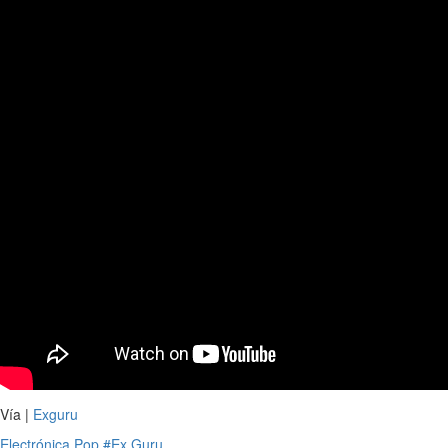
Vía |
Exguru
Electrónica
Pop
#Ex Guru