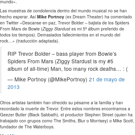
mundo».
Las muestras de condolencia dentro del mundo musical no se han
hecho esperar. Así
Mike Portnoy
(ex Dream Theater) ha comentado
en Twitter «Descanse en paz, Trevor Bolder – bajista de los Spiders
From Mars de Bowie (
Ziggy Stardust
es mi 5ª álbum preferido de
todos los tiempos). Demasiados fallecimientos en el mundo del
rock…» (traducción adaptada).
RIP Trevor Bolder – bass player from Bowie’s
Spiders From Mars (Ziggy Stardust is my #5
album of all-time) Man, too many rock deaths… : (
— Mike Portnoy (@MikePortnoy)
21 de mayo de
2013
Otros artistas también han ofrecido su pésame a la familia y han
recordado la muerte de Trevor. Entre estos nombres encontramos a
Geezer Butler (Black Sabbath), el productor Stephen Street (quien ha
trabajado con grupos como The Smiths, Blur o Morrisey) o Mike Scott,
fundador de The Waterboys.