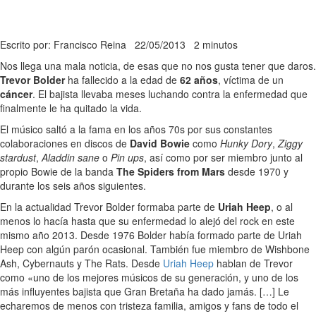
Escrito por: Francisco Reina
22/05/2013
2 minutos
Nos llega una mala noticia, de esas que no nos gusta tener que daros.
Trevor Bolder
ha fallecido a la edad de
62 años
, víctima de un
cáncer
. El bajista llevaba meses luchando contra la enfermedad que
finalmente le ha quitado la vida.
El músico saltó a la fama en los años 70s por sus constantes
colaboraciones en discos de
David Bowie
como
Hunky Dory
,
Ziggy
stardust
,
Aladdin sane
o
Pin ups
, así como por ser miembro junto al
propio Bowie de la banda
The Spiders from Mars
desde 1970 y
durante los seis años siguientes.
En la actualidad Trevor Bolder formaba parte de
Uriah Heep
, o al
menos lo hacía hasta que su enfermedad lo alejó del rock en este
mismo año 2013. Desde 1976 Bolder había formado parte de Uriah
Heep con algún parón ocasional. También fue miembro de Wishbone
Ash, Cybernauts y The Rats. Desde
Uriah Heep
hablan de Trevor
como «uno de los mejores músicos de su generación, y uno de los
más influyentes bajista que Gran Bretaña ha dado jamás. […] Le
echaremos de menos con tristeza familia, amigos y fans de todo el