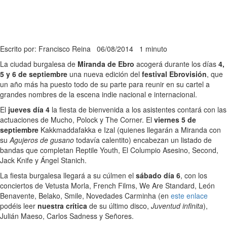
Escrito por: Francisco Reina
06/08/2014
1 minuto
La ciudad burgalesa de
Miranda de Ebro
acogerá durante los días
4,
5 y 6 de septiembre
una nueva edición del
festival Ebrovisión
, que
un año más ha puesto todo de su parte para reunir en su cartel a
grandes nombres de la escena indie nacional e internacional.
El
jueves día 4
la fiesta de bienvenida a los asistentes contará con las
actuaciones de Mucho, Polock y The Corner. El
viernes 5 de
septiembre
Kakkmaddafakka e Izal (quienes llegarán a Miranda con
su
Agujeros de gusano
todavía calentito) encabezan un listado de
bandas que completan Reptile Youth, El Columpio Asesino, Second,
Jack Knife y Ángel Stanich.
La fiesta burgalesa llegará a su cúlmen el
sábado día 6
, con los
conciertos de Vetusta Morla, French Films, We Are Standard, León
Benavente, Belako, Smile, Novedades Carminha (en
este enlace
podéis leer
nuestra crítica
de su último disco,
Juventud infinita
),
Julián Maeso, Carlos Sadness y Señores.