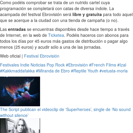
Como podéis comprobar se trata de un nutrido cartel cuya
programación se completará con catas de diversa índole. La
acampada del festival Ebrovisión será
libre y gratuita
para todo aquel
que se acerque a la ciudad con una tienda de campaña (o no).
Las
entradas
se encuentras disponibles desde hace tiempo a través
de Internet, en la web de
Ticketea
. Podéis haceros con abonos para
todos los días por 45 euros más gastos de distribución o pagar algo
menos (25 euros) y acudir sólo a una de las jornadas.
Web oficial |
Festival Ebrovisión
Festivales
Indie
Noticias
Pop
Rock
#Ebrovisión
#French Films
#Izal
#Kakkmaddafakka
#Miranda de Ebro
#Reptile Youth
#vetusta-morla
The Script publican el videoclip de ‘Superheroes’, single de ‘No sound
without silence’