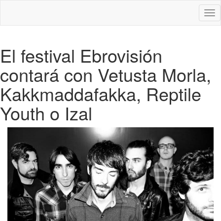
Des
nav
El festival Ebrovisión
contará con Vetusta Morla,
Kakkmaddafakka, Reptile
Youth o Izal