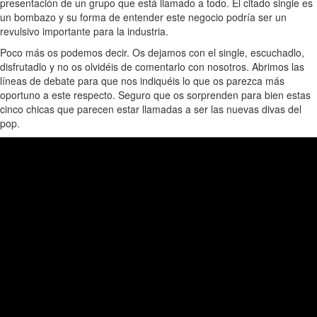
presentación de un grupo que está llamado a todo. El citado single es
un bombazo y su forma de entender este negocio podría ser un
revulsivo importante para la industria.
Poco más os podemos decir. Os dejamos con el single, escuchadlo,
disfrutadlo y no os olvidéis de comentarlo con nosotros. Abrimos las
líneas de debate para que nos indiquéis lo que os parezca más
oportuno a este respecto. Seguro que os sorprenden para bien estas
cinco chicas que parecen estar llamadas a ser las nuevas divas del
pop.