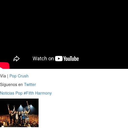
Vía |
Pop Crush
Síguenos en
Twitter
Noticias
Pop
#Fifth Harmony