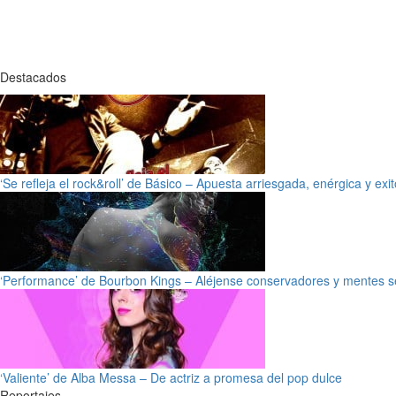
Destacados
‘Se refleja el rock&roll’ de Básico – Apuesta arriesgada, enérgica y exi
‘Performance’ de Bourbon Kings – Aléjense conservadores y mentes s
‘Valiente’ de Alba Messa – De actriz a promesa del pop dulce
Reportajes