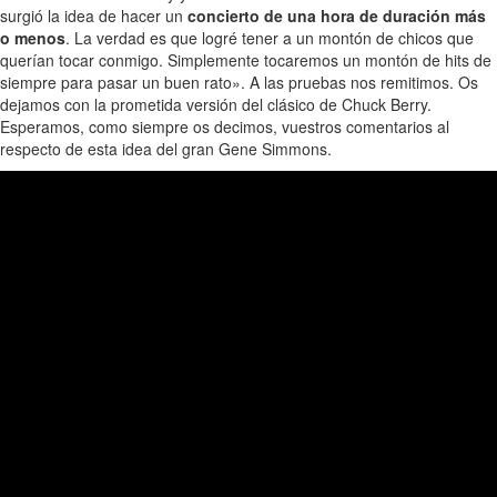
surgió la idea de hacer un
concierto de una hora de duración más
o menos
. La verdad es que logré tener a un montón de chicos que
querían tocar conmigo. Simplemente tocaremos un montón de hits de
siempre para pasar un buen rato». A las pruebas nos remitimos. Os
dejamos con la prometida versión del clásico de Chuck Berry.
Esperamos, como siempre os decimos, vuestros comentarios al
respecto de esta idea del gran Gene Simmons.