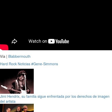
Vía |
Blabbermouth
Hard Rock
Noticias
#Gene-Simmons
Jimi Hendrix, su familia sigue enfrentada por los derechos de imagen
del artista