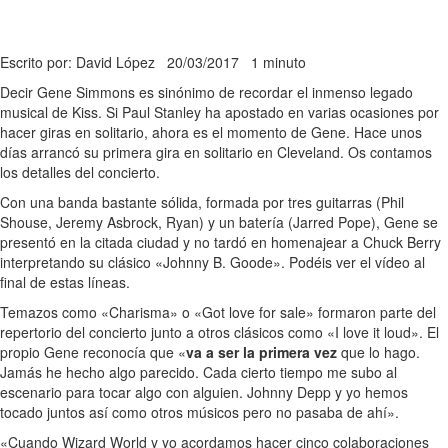
Escrito por: David López
20/03/2017
1 minuto
Decir Gene Simmons es sinónimo de recordar el inmenso legado
musical de Kiss. Si Paul Stanley ha apostado en varias ocasiones por
hacer giras en solitario, ahora es el momento de Gene. Hace unos
días arrancó su primera gira en solitario en Cleveland. Os contamos
los detalles del concierto.
Con una banda bastante sólida, formada por tres guitarras (Phil
Shouse, Jeremy Asbrock, Ryan) y un batería (Jarred Pope), Gene se
presentó en la citada ciudad y no tardó en homenajear a Chuck Berry
interpretando su clásico «Johnny B. Goode». Podéis ver el vídeo al
final de estas líneas.
Temazos como «Charisma» o «Got love for sale» formaron parte del
repertorio del concierto junto a otros clásicos como «I love it loud». El
propio Gene reconocía que «
va a ser la primera vez
que lo hago.
Jamás he hecho algo parecido. Cada cierto tiempo me subo al
escenario para tocar algo con alguien. Johnny Depp y yo hemos
tocado juntos así como otros músicos pero no pasaba de ahí».
«Cuando Wizard World y yo acordamos hacer cinco colaboraciones