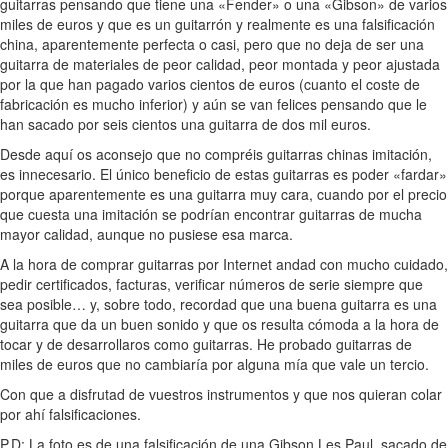
guitarras pensando que tiene una «Fender» o una «Gibson» de varios
miles de euros y que es un guitarrón y realmente es una falsificación
china, aparentemente perfecta o casi, pero que no deja de ser una
guitarra de materiales de peor calidad, peor montada y peor ajustada
por la que han pagado varios cientos de euros (cuanto el coste de
fabricación es mucho inferior) y aún se van felices pensando que le
han sacado por seis cientos una guitarra de dos mil euros.
Desde aquí os aconsejo que no compréis guitarras chinas imitación,
es innecesario. El único beneficio de estas guitarras es poder «fardar»
porque aparentemente es una guitarra muy cara, cuando por el precio
que cuesta una imitación se podrían encontrar guitarras de mucha
mayor calidad, aunque no pusiese esa marca.
A la hora de comprar guitarras por Internet andad con mucho cuidado,
pedir certificados, facturas, verificar números de serie siempre que
sea posible… y, sobre todo, recordad que una buena guitarra es una
guitarra que da un buen sonido y que os resulta cómoda a la hora de
tocar y de desarrollaros como guitarras. He probado guitarras de
miles de euros que no cambiaría por alguna mía que vale un tercio.
Con que a disfrutad de vuestros instrumentos y que nos quieran colar
por ahí falsificaciones.
P.D: La foto es de una falsificación de una Gibson Les Paul, sacado de