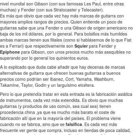
nivel mundial son Gibson (con sus famosas Les Paul, entre otras
muchas) y Fender (con sus Stratocaster y Telecaster).
Es más que obvio que cada vez hay más marcas de guitarra con
mayores amplios rangos de precios. Quien entiende un poco de
guitarras sabe que una Fender o una Gibson de origen americano no
baja de los mil dólares, por lo general. Para bolsillos más humildes
ambas marcas tienen sus filiales (como si hablásemos de lo que Fiat
es a Ferrari) que respectivamente son
Squier
para Fender y
Epiphone
para Gibson, con unos precios mucho más asequibles no
superando por lo general los quinientos euros.
A lo explicado que duda cabe añadir que hay decenas de marcas
alternativas de guitarra que ofrecen buenas guitarras a buenos
precios como podrían ser Ibanez, Cort, Yamaha, Washburn,
Takamine, Taylor, Godin y un larguísimo etcétera.
Pero lo que pretendía tratar en esta entrada es la fabricación asiática
de instrumentos, cada vez más extendida. Es obvio que muchas
guitarras (y productos de uso común, sea cual sea) tienen
procedencia china ,ya que es mucho más barato el coste de
fabricación allí que en la mayoría del países. El problema viene
cuando no se fabrica, sino que se
falsifica
. Es cada vez más
frecuente ver gente que compra, incluso en tiendas de poca calidad,