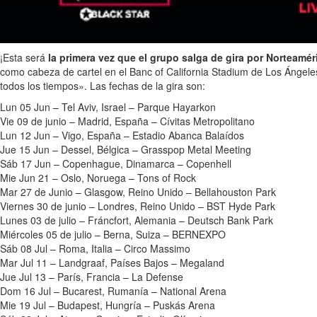
¡Esta será
la primera vez que el grupo salga de gira por Norteamé
como cabeza de cartel en el Banc of California Stadium de Los Ángeles,
todos los tiempos». Las fechas de la gira son:
Lun 05 Jun – Tel Aviv, Israel – Parque Hayarkon
Vie 09 de junio – Madrid, España – Cívitas Metropolitano
Lun 12 Jun – Vigo, España – Estadio Abanca Balaídos
Jue 15 Jun – Dessel, Bélgica – Grasspop Metal Meeting
Sáb 17 Jun – Copenhague, Dinamarca – Copenhell
Mie Jun 21 – Oslo, Noruega – Tons of Rock
Mar 27 de Junio – Glasgow, Reino Unido – Bellahouston Park
Viernes 30 de junio – Londres, Reino Unido – BST Hyde Park
Lunes 03 de julio – Fráncfort, Alemania – Deutsch Bank Park
Miércoles 05 de julio – Berna, Suiza – BERNEXPO
Sáb 08 Jul – Roma, Italia – Circo Massimo
Mar Jul 11 – Landgraaf, Países Bajos – Megaland
Jue Jul 13 – París, Francia – La Defense
Dom 16 Jul – Bucarest, Rumanía – National Arena
Mie 19 Jul – Budapest, Hungría – Puskás Arena