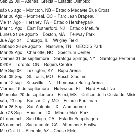
Sáb 22 Jul – Atenas, Grecia – Estadio Olímpico
sáb 05 ago – Moncton, NB – Estadio Medavie Blue Cross
Mar 08 Ago – Montreal, QC – Parc Jean Drapeau
Vie 11 Ago – Hershey, PA – Estadio Hersheypark
Mar 15 Ago – East Rutherford, NJ – Estadio MetLife
Lunes 21 de agosto – Boston, MA – Fenway Park
Jue Ago 24 – Chicago, IL – Wrigley Field
Sábado 26 de agosto – Nashville, TN – GEODIS Park
Mar 29 Ago – Charlotte, NC – Spectrum Center
Viernes 01 de septiembre – Saratoga Springs, NY – Saratoga Performi
03/09 – Toronto, ON – Rogers Centre
Mie Sep 06 – Lexington, KY – Rupp Arena
Sáb 09 Sep – St. Louis, MO – Busch Stadium
mar 12 sep – Knoxville, TN – Thompson-Boling Arena
Viernes 15 de septiembre – Hollywood, FL – Hard Rock Live
Miércoles 20 de septiembre – Biloxi, MS – Coliseo de la Costa del Misis
sáb, 23 sep – Kansas City, MO – Estadio Kauffman
Mar 26 Sep – San Antonio, TX – Alamodome
Jue 28 Sep – Houston, TX – Minute Maid Park
01 dom oct – San Diego, CA – Estadio Snapdragon
08 dom oct – Sacramento, CA – Aftershock Festival
Mie Oct 11 – Phoenix, AZ – Chase Field