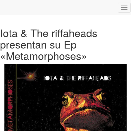
Des
nav
Iota & The riffaheads
presentan su Ep
«Metamorphoses»