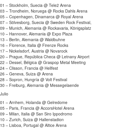
01 – Stockholm, Suecia @ Tele2 Arena
03 – Trondheim, Noruega @ Rocks Dahls Arena
05 – Copenhagen, Dinamarca @ Royal Arena
07 – Sölvesborg, Suecia @ Sweden Rock Festival,
09 – Munich, Alemania @ Rockavaria, Königsplatz
10 – Hannover, Alemania @ Expo Plaza
13 – Berlin, Alemania @ Waldbuhne
16 – Florence, Italia @ Firenze Rocks
17 – Nickelsdorf, Austria @ Novarock
20 – Prague, República Checa @ Letnany Airport
22 – Dessel, Bélgica @ Graspop Metal Meeting
24 – Clisson, Francia @ Hellfest
26 – Geneva, Suiza @ Arena
28 – Sopron, Hungría @ Volt Festival
30 – Freiburg, Alemania @ Messegelaende
Julio
01 – Arnhem, Holanda @ Gelredome
05 – Paris, Francia @ AccorsHotel Arena
09 – Milan, Italia @ San Siro Ippodromo
10 – Zurich, Suiza @ Hallenstadion
13 – Lisboa, Portugal @ Altice Arena