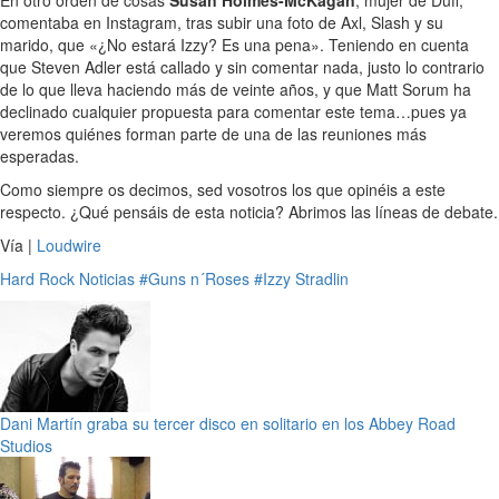
En otro orden de cosas
Susan Holmes-McKagan
, mujer de Duff,
comentaba en Instagram, tras subir una foto de Axl, Slash y su
marido, que «¿No estará Izzy? Es una pena». Teniendo en cuenta
que Steven Adler está callado y sin comentar nada, justo lo contrario
de lo que lleva haciendo más de veinte años, y que Matt Sorum ha
declinado cualquier propuesta para comentar este tema…pues ya
veremos quiénes forman parte de una de las reuniones más
esperadas.
Como siempre os decimos, sed vosotros los que opinéis a este
respecto. ¿Qué pensáis de esta noticia? Abrimos las líneas de debate.
Vía |
Loudwire
Hard Rock
Noticias
#Guns n´Roses
#Izzy Stradlin
Dani Martín graba su tercer disco en solitario en los Abbey Road
Studios