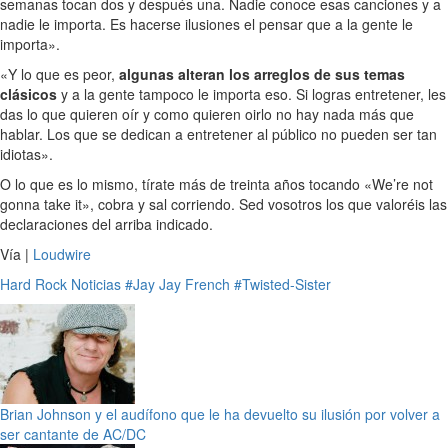
semanas tocan dos y después una. Nadie conoce esas canciones y a
nadie le importa. Es hacerse ilusiones el pensar que a la gente le
importa».
«Y lo que es peor,
algunas alteran los arreglos de sus temas
clásicos
y a la gente tampoco le importa eso. Si logras entretener, les
das lo que quieren oír y como quieren oirlo no hay nada más que
hablar. Los que se dedican a entretener al público no pueden ser tan
idiotas».
O lo que es lo mismo, tírate más de treinta años tocando «We’re not
gonna take it», cobra y sal corriendo. Sed vosotros los que valoréis las
declaraciones del arriba indicado.
Vía |
Loudwire
Hard Rock
Noticias
#Jay Jay French
#Twisted-Sister
Brian Johnson y el audífono que le ha devuelto su ilusión por volver a
ser cantante de AC/DC