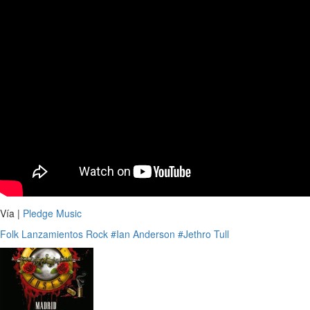
Vía |
Pledge Music
Folk
Lanzamientos
Rock
#Ian Anderson
#Jethro Tull