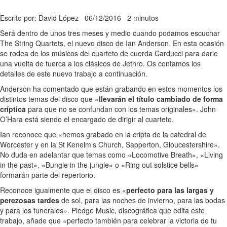
Escrito por: David López
06/12/2016
2 minutos
Será dentro de unos tres meses y medio cuando podamos escuchar
The String Quartets, el nuevo disco de Ian Anderson. En esta ocasión
se rodea de los músicos del cuarteto de cuerda Carducci para darle
una vuelta de tuerca a los clásicos de Jethro. Os contamos los
detalles de este nuevo trabajo a continuación.
Anderson ha comentado que están grabando en estos momentos los
distintos temas del disco que «
llevarán el título cambiado de forma
críptica
para que no se confundan con los temas originales». John
O’Hara está siendo el encargado de dirigir al cuarteto.
Ian reconoce que «hemos grabado en la cripta de la catedral de
Worcester y en la St Kenelm’s Church, Sapperton, Gloucestershire».
No duda en adelantar que temas como «Locomotive Breath», «Living
in the past», «Bungle in the jungle» o «Ring out solstice bells»
formarán parte del repertorio.
Reconoce igualmente que el disco es «
perfecto para las largas y
perezosas tardes
de sol, para las noches de invierno, para las bodas
y para los funerales». Pledge Music, discográfica que edita este
trabajo, añade que «perfecto también para celebrar la victoria de tu