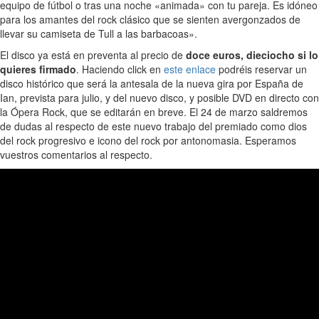
equipo de fútbol o tras una noche «animada» con tu pareja. Es idóneo
para los amantes del rock clásico que se sienten avergonzados de
llevar su camiseta de Tull a las barbacoas».
El disco ya está en preventa al precio de
doce euros, dieciocho si lo
quieres firmado
. Haciendo click en
este enlace
podréis reservar un
disco histórico que será la antesala de la nueva gira por España de
Ian, prevista para julio, y del nuevo disco, y posible DVD en directo con
la Ópera Rock, que se editarán en breve. El 24 de marzo saldremos
de dudas al respecto de este nuevo trabajo del premiado como dios
del rock progresivo e icono del rock por antonomasia. Esperamos
vuestros comentarios al respecto.