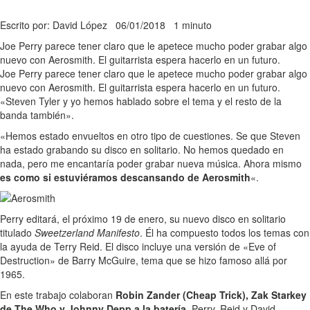
Escrito por: David López
06/01/2018
1 minuto
Joe Perry parece tener claro que le apetece mucho poder grabar algo
nuevo con Aerosmith. El guitarrista espera hacerlo en un futuro.
Joe Perry parece tener claro que le apetece mucho poder grabar algo
nuevo con Aerosmith. El guitarrista espera hacerlo en un futuro.
«Steven Tyler y yo hemos hablado sobre el tema y el resto de la
banda también».
«Hemos estado envueltos en otro tipo de cuestiones. Se que Steven
ha estado grabando su disco en solitario. No hemos quedado en
nada, pero me encantaría poder grabar nueva música. Ahora mismo
es como si estuviéramos descansando de Aerosmith
«.
Perry editará, el próximo 19 de enero, su nuevo disco en solitario
titulado
Sweetzerland Manifesto
. Él ha compuesto todos los temas con
la ayuda de Terry Reid. El disco incluye una versión de «Eve of
Destruction» de Barry McGuire, tema que se hizo famoso allá por
1965.
En este trabajo colaboran
Robin Zander (Cheap Trick), Zak Starkey
de The Who y Johnny Depp a la batería
. Perry, Reid y David