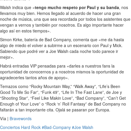
Walsh indica que «
tengo mucho respeto por Paul y su banda
, nos
llevamos muy bien. Hemos llegado al acuerdo de hacer una gran
noche de música, una que sea recordada por todos los asistentes que
vengan a vernos y también por nosotros. Es algo importante hacer
algo así en estos tiempos».
Simon Kirke, batería de Bad Company, comenta que «me da hasta
algo de miedo el volver a subirme a un escenario con Paul y Mick.
Sabiendo que podré ver a Joe Walsh cada noche todo parece ir
mejor».
Habrá entradas VIP pensadas para «darles a nuestros fans la
oportunidad de conocernos y a nosotros mismos la oportunidad de
agradecerles tantos años de apoyo».
Temazos como “Rocky Mountain Way,” “Walk Away”, “Life’s Been
Good To Me So Far”, “Funk 49”, “Life In The Fast Lane”, de Joe y
“Shooting Star”, “Feel Like Makin Love”, “Bad Company”, “Can’t Get
Enough of Your Love” o “Rock ‘n’ Roll Fantasy” de Bad Company no
faltarán a tan importante cita. Ojalá se pasaran por Europa.
Vía |
Bravewords
Conciertos
Hard Rock
#Bad-Company
#Joe Walsh