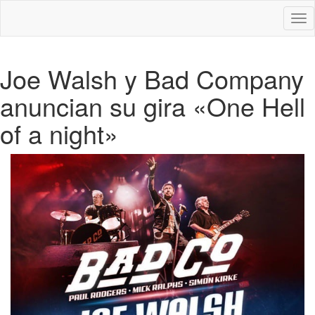
Des
nav
Joe Walsh y Bad Company
anuncian su gira «One Hell
of a night»