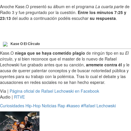
Anoche Kase.O presentó su álbum en el programa
La cuarta parte
de
Radio 3 y fue preguntado por la cuestión.
Entre los minutos 7:25 y
23:13
del audio a continuación podéis escuchar
su respuesta
.
Kase O El Círculo
Kase.O
niega que se haya cometido plagio
de ningún tipo en su
El
círculo
, y si bien reconoce que el master de lo nuevo de Rafael
Lechowski fue grabado antes que su canción,
arremete contra él
y le
acusa de querer patentar conceptos y de buscar notoriedad pública y
oyentes para su trabajo con la polémica. Tras lo cual el debate y las
acusaciones en redes sociales no se han hecho esperar.
Vía |
Página oficial de Rafael Lechowski en Facebook
Audio |
RTVE
Curiosidades
Hip-Hop
Noticias
Rap
#kaseo
#Rafael Lechowski