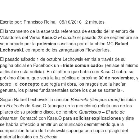
Escrito por: Francisco Reina
05/10/2016
2 minutos
El lanzamiento de la esperada referencia de estudio del miembro de
Violadores del Verso
Kase.O
El círculo
el pasado 23 de septiembre se
ve marcado por la
polémica
suscitada por el también MC
Rafael
Lechowski
, ex rapero de los zaragozanos Flowklorikos.
El pasado sábado 1 de octubre Lechowski emitía a través de su
página oficial en Facebook un «
triste comunicado
» (enlace al mismo
al final de esta noticia). En él afirma que hablo con Kase.O sobre su
próximo álbum, que verá la luz pública el próximo
30 de noviembre
, y
sobre «el
concepto
que regía mi obra, los rasgos que la hacían
genuina, los pilares fundamentales sobre los que se sostenía».
Según Rafael Lechowski la canción
Basureta (tiempos raros)
incluida
en
El círculo
de Kase.O (aunque no lo menciona) refleja uno de los
pilares de su próximo disco, de nombre
Quarcissus – El arte de
desamar
. Contactó con Kase.O para
solicitar explicaciones
y éste
se habría ofrecido a emitir un comunicado desmintiendo que la
composición futura de Lechowski suponga una copia o plagio del
material incluido en
El círculo
.