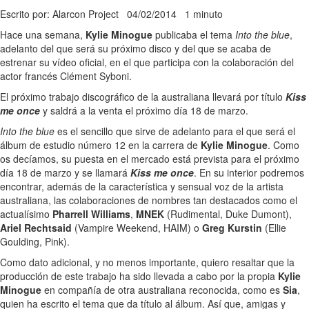
Escrito por: Alarcon Project
04/02/2014
1 minuto
Hace una semana,
Kylie Minogue
publicaba el tema
Into the blue
,
adelanto del que será su próximo disco y del que se acaba de
estrenar su vídeo oficial, en el que participa con la colaboración del
actor francés Clément Syboni.
El próximo trabajo discográfico de la australiana llevará por título
Kiss
me once
y saldrá a la venta el próximo día 18 de marzo.
Into the blue
es el sencillo que sirve de adelanto para el que será el
álbum de estudio número 12 en la carrera de
Kylie Minogue
. Como
os decíamos, su puesta en el mercado está prevista para el próximo
día 18 de marzo y se llamará
Kiss me once
. En su interior podremos
encontrar, además de la característica y sensual voz de la artista
australiana, las colaboraciones de nombres tan destacados como el
actualísimo
Pharrell Williams
,
MNEK
(Rudimental, Duke Dumont),
Ariel Rechtsaid
(Vampire Weekend, HAIM) o
Greg Kurstin
(Ellie
Goulding, Pink).
Como dato adicional, y no menos importante, quiero resaltar que la
producción de este trabajo ha sido llevada a cabo por la propia
Kylie
Minogue
en compañía de otra australiana reconocida, como es
Sia
,
quien ha escrito el tema que da título al álbum. Así que, amigas y