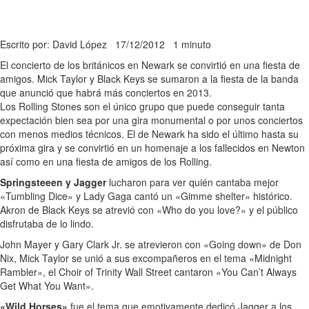
Escrito por: David López
17/12/2012
1 minuto
El concierto de los británicos en Newark se convirtió en una fiesta de
amigos. Mick Taylor y Black Keys se sumaron a la fiesta de la banda
que anunció que habrá más conciertos en 2013.
Los Rolling Stones son el único grupo que puede conseguir tanta
expectación bien sea por una gira monumental o por unos conciertos
con menos medios técnicos. El de Newark ha sido el último hasta su
próxima gira y se convirtió en un homenaje a los fallecidos en Newton
así como en una fiesta de amigos de los Rolling.
Springsteeen y Jagger
lucharon para ver quién cantaba mejor
«Tumbling Dice» y Lady Gaga cantó un «Gimme shelter» histórico.
Akron de Black Keys se atrevió con «Who do you love?» y el público
disfrutaba de lo lindo.
John Mayer y Gary Clark Jr. se atrevieron con «Going down» de Don
Nix, Mick Taylor se unió a sus excompañeros en el tema «Midnight
Rambler», el Choir of Trinity Wall Street cantaron «You Can’t Always
Get What You Want».
«Wild Horses»
fue el tema que emotivamente dedicó Jagger a los